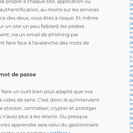
e propre à chaque site, application ou
j
a
authentification, au moins sur les services
m
nce des deux, vous êtes à risque. Et même
f
j
r un site un peu faiblard, les pirates
s
m
ent, via un email de phishing par
f
j
 faire face à l’avalanche des mots de
n
o
j
m
a
m
 mot de passe
f
j
n
o
 faire un outil bien plus adapté que nos
s
j
 vides de sens. C’est donc là qu’intervient
m
 stocker, centraliser, crypter et protéger
a
m
 n’avez plus à les retenir. Ou presque,
f
j
vrez apprendre sera celui du gestionnaire
n
o