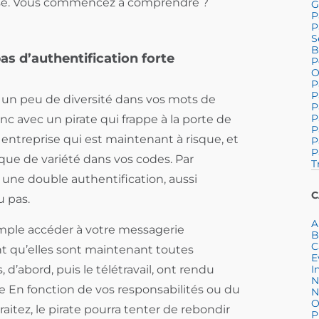
rise. Vous commencez à comprendre ?
G
P
P
S
B
as d’authentification forte
P
O
P
P
r un peu de diversité dans vos mots de
P
P
c avec un pirate qui frappe à la porte de
P
entreprise qui est maintenant à risque, et
P
P
que de variété dans vos codes. Par
T
e une double authentification, aussi
C
u pas.
A
xemple accéder à votre messagerie
B
C
nt qu’elles sont maintenant toutes
E
 d’abord, puis le télétravail, ont rendu
I
N
e En fonction de vos responsabilités ou du
N
O
aitez, le pirate pourra tenter de rebondir
P