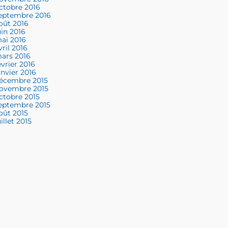
ctobre 2016
eptembre 2016
oût 2016
uin 2016
ai 2016
vril 2016
ars 2016
évrier 2016
anvier 2016
écembre 2015
ovembre 2015
ctobre 2015
eptembre 2015
oût 2015
uillet 2015