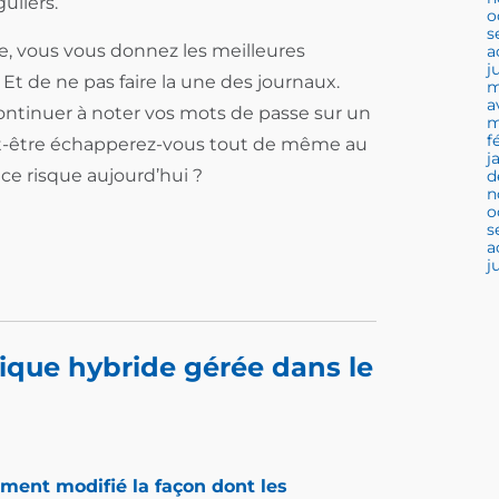
uliers.
o
s
ce, vous vous donnez les meilleures
a
j
Et de ne pas faire la une des journaux.
m
a
continuer à noter vos mots de passe sur un
m
f
ut-être échapperez-vous tout de même au
j
ce risque aujourd’hui ?
d
n
o
s
a
j
tique hybride gérée dans le
ment modifié la façon dont les