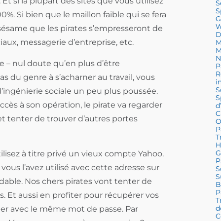
Et si la plupart des sites que vous utilisez
S
S
0%. Si bien que le maillon faible qui se fera
G
W
 sésame que les pirates s’empresseront de
D
ciaux, messagerie d’entreprise, etc.
M
M
N
e – nul doute qu’en plus d’être
P
R
s du genre à s’acharner au travail, vous
i
S
’ingénierie sociale un peu plus poussée.
S
uccès à son opération, le pirate va regarder
d
C
et tenter de trouver d’autres portes
O
P
T
H
G
lisez à titre privé un vieux compte Yahoo.
P
vous l’avez utilisé avec cette adresse sur
S
S
able. Nos chers pirates vont tenter de
B
P
s. Et aussi en profiter pour récupérer vos
T
d
iter avec le même mot de passe. Par
C