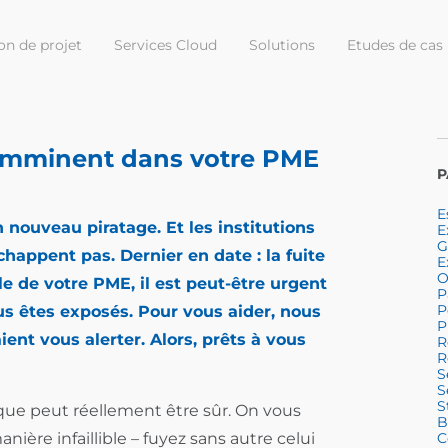
on de projet
Services Cloud
Solutions
Etudes de cas
 imminent dans votre PME
P
E
 nouveau piratage. Et les institutions
E
G
appent pas. Dernier en date : la fuite
E
O
lle de votre PME, il est peut-être urgent
P
P
 êtes exposés. Pour vous aider, nous
P
ent vous alerter. Alors, prêts à vous
R
R
S
S
S
que peut réellement être sûr. On vous
B
anière infaillible – fuyez sans autre celui
C