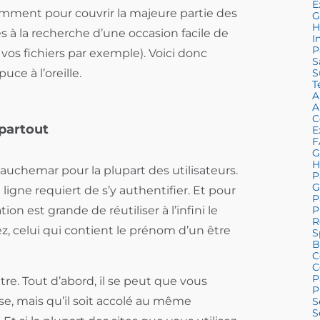
E
samment pour couvrir la majeure partie des
G
H
s à la recherche d’une occasion facile de
I
P
vos fichiers par exemple). Voici donc
S
ce à l’oreille.
S
T
A
A
C
partout
E
F
G
H
uchemar pour la plupart des utilisateurs.
P
G
 ligne requiert de s’y authentifier. Et pour
P
tion est grande de réutiliser à l’infini le
P
R
, celui qui contient le prénom d’un être
S
B
C
C
P
re. Tout d’abord, il se peut que vous
P
e, mais qu’il soit accolé au même
S
S