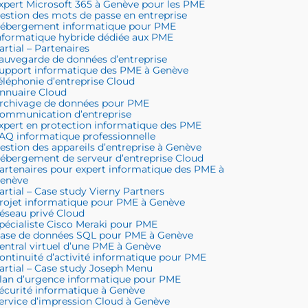
xpert Microsoft 365 à Genève pour les PME
estion des mots de passe en entreprise
ébergement informatique pour PME
nformatique hybride dédiée aux PME
artial – Partenaires
auvegarde de données d’entreprise
upport informatique des PME à Genève
éléphonie d’entreprise Cloud
nnuaire Cloud
rchivage de données pour PME
ommunication d’entreprise
xpert en protection informatique des PME
AQ informatique professionnelle
estion des appareils d’entreprise à Genève
ébergement de serveur d’entreprise Cloud
artenaires pour expert informatique des PME à
enève
artial – Case study Vierny Partners
rojet informatique pour PME à Genève
éseau privé Cloud
pécialiste Cisco Meraki pour PME
ase de données SQL pour PME à Genève
entral virtuel d’une PME à Genève
ontinuité d’activité informatique pour PME
artial – Case study Joseph Menu
lan d’urgence informatique pour PME
écurité informatique à Genève
ervice d’impression Cloud à Genève