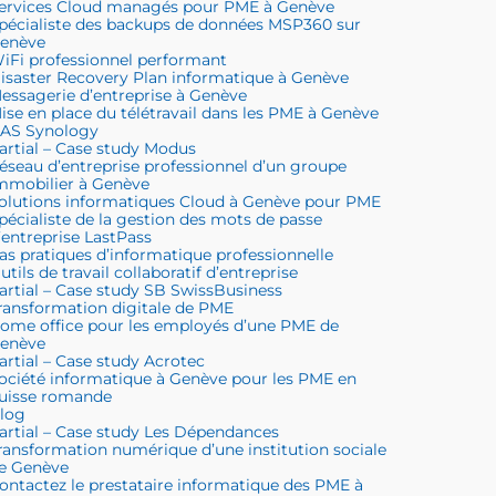
ervices Cloud managés pour PME à Genève
pécialiste des backups de données MSP360 sur
enève
iFi professionnel performant
isaster Recovery Plan informatique à Genève
essagerie d’entreprise à Genève
ise en place du télétravail dans les PME à Genève
AS Synology
artial – Case study Modus
éseau d’entreprise professionnel d’un groupe
mmobilier à Genève
olutions informatiques Cloud à Genève pour PME
pécialiste de la gestion des mots de passe
’entreprise LastPass
as pratiques d’informatique professionnelle
utils de travail collaboratif d’entreprise
artial – Case study SB SwissBusiness
ransformation digitale de PME
ome office pour les employés d’une PME de
enève
artial – Case study Acrotec
ociété informatique à Genève pour les PME en
uisse romande
log
artial – Case study Les Dépendances
ransformation numérique d’une institution sociale
e Genève
ontactez le prestataire informatique des PME à