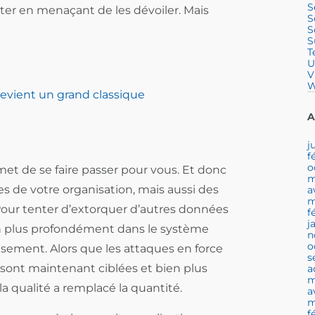
S
nter en menaçant de les dévoiler. Mais
S
S
S
T
U
V
W
devient un grand classique
A
j
f
o
et de se faire passer pour vous. Et donc
m
s de votre organisation, mais aussi des
a
m
 Pour tenter d’extorquer d’autres données
f
j
 en plus profondément dans le système
n
o
eusement. Alors que les attaques en force
s
s sont maintenant ciblées et bien plus
a
m
la qualité a remplacé la quantité.
a
m
f