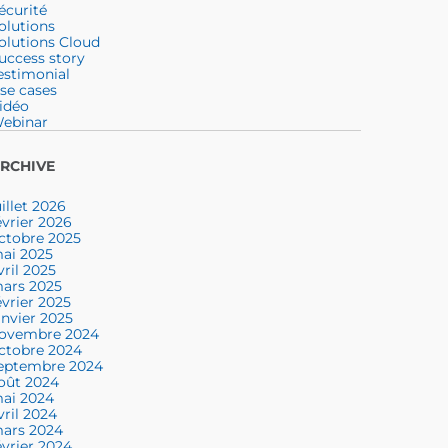
écurité
olutions
olutions Cloud
uccess story
estimonial
se cases
idéo
ebinar
RCHIVE
uillet 2026
évrier 2026
ctobre 2025
ai 2025
vril 2025
ars 2025
évrier 2025
anvier 2025
ovembre 2024
ctobre 2024
eptembre 2024
oût 2024
ai 2024
vril 2024
ars 2024
évrier 2024