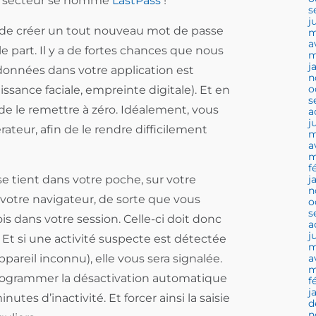
du secteur se nomme
LastPass
!
s
j
n de créer un tout nouveau mot de passe
m
a
le part. Il y a de fortes chances que nous
m
j
x données dans votre application est
n
o
sance faciale, empreinte digitale). Et en
s
e le remettre à zéro. Idéalement, vous
a
j
ateur, afin de le rendre difficilement
m
a
m
f
e tient dans votre poche, sur votre
j
n
 votre navigateur, de sorte que vous
o
s
is dans votre session. Celle-ci doit donc
a
j
 Et si une activité suspecte est détectée
m
ppareil inconnu), elle vous sera signalée.
a
m
programmer la désactivation automatique
f
j
tes d’inactivité. Et forcer ainsi la saisie
d
n