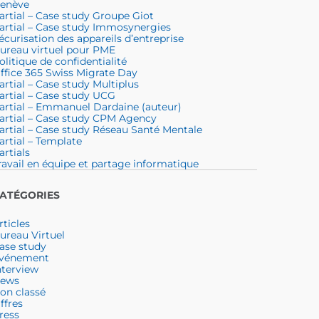
enève
artial – Case study Groupe Giot
artial – Case study Immosynergies
écurisation des appareils d’entreprise
ureau virtuel pour PME
olitique de confidentialité
ffice 365 Swiss Migrate Day
artial – Case study Multiplus
artial – Case study UCG
artial – Emmanuel Dardaine (auteur)
artial – Case study CPM Agency
artial – Case study Réseau Santé Mentale
artial – Template
artials
ravail en équipe et partage informatique
ATÉGORIES
rticles
ureau Virtuel
ase study
vénement
nterview
ews
on classé
ffres
ress