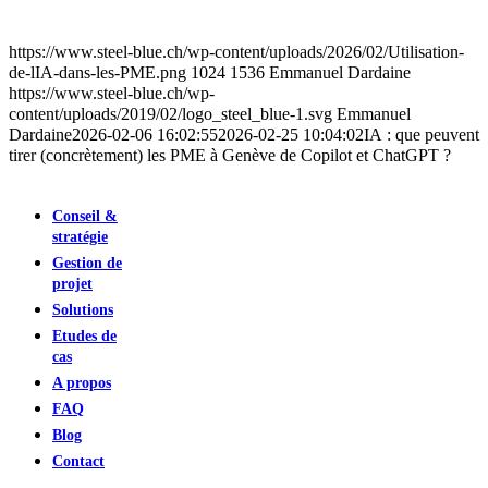
https://www.steel-blue.ch/wp-content/uploads/2026/02/Utilisation-
de-lIA-dans-les-PME.png
1024
1536
Emmanuel Dardaine
https://www.steel-blue.ch/wp-
content/uploads/2019/02/logo_steel_blue-1.svg
Emmanuel
Dardaine
2026-02-06 16:02:55
2026-02-25 10:04:02
IA : que peuvent
tirer (concrètement) les PME à Genève de Copilot et ChatGPT ?
Conseil &
stratégie
Gestion de
projet
Solutions
Etudes de
cas
A propos
FAQ
Blog
Contact