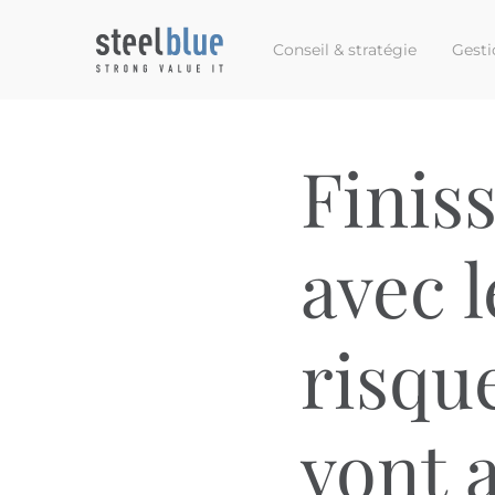
Conseil & stratégie
Gesti
Finis
avec l
risqu
vont a