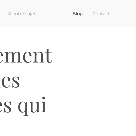
A notre sujet
Blog
Contact
vement
les
s qui