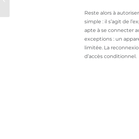
passait (enfin) de
mots de passe ?
Reste alors à autorise
simple : il s’agit de l
apte à se connecter a
exceptions : un appar
limitée. La reconnexi
d’accès conditionnel.