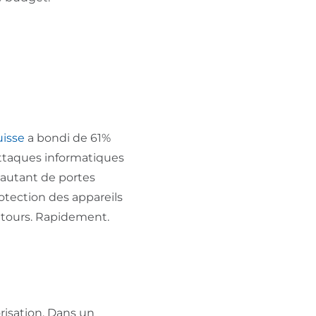
uisse
a bondi de 61%
attaques informatiques
e autant de portes
otection des appareils
s tours. Rapidement.
orisation. Dans un