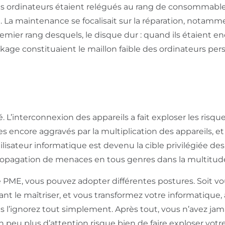
es ordinateurs étaient relégués au rang de consommables 
ce. La maintenance se focalisait sur la réparation, nota
mier rang desquels, le disque dur : quand ils étaient e
kage constituaient le maillon faible des ordinateurs per
é. L’interconnexion des appareils a fait exploser les risq
s encore aggravés par la multiplication des appareils, e
lisateur informatique est devenu la cible privilégiée des 
pagation de menaces en tous genres dans la multitude 
e PME, vous pouvez adopter différentes postures. Soit v
nt le maîtriser, et vous transformez votre informatique, 
s l’ignorez tout simplement. Après tout, vous n’avez jam
 peu plus d’attention risque bien de faire exploser votr