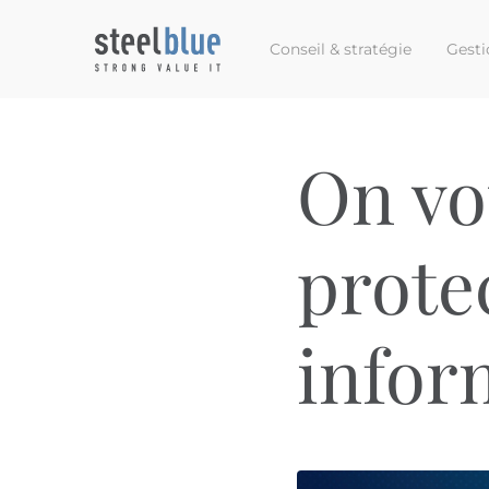
Conseil & stratégie
Gesti
On vo
prote
infor