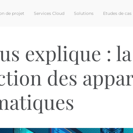
on de projet
Services Cloud
Solutions
Etudes de cas
us explique : la
ction des appar
matiques