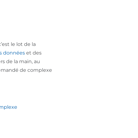
est le lot de la
es données
et des
vers de la main, au
 demandé de complexe
omplexe