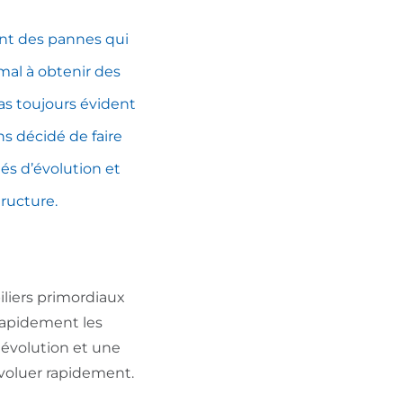
ent des pannes qui
mal à obtenir des
as toujours évident
s décidé de faire
tés d’évolution et
tructure.
iliers primordiaux
 rapidement les
 évolution et une
évoluer rapidement.