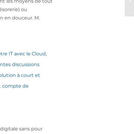
ent les moyens de tout
ésorerie) ou
on en douceur. M.
tre IT avec le Cloud,
ntes discussions
olution à court et
nt compte de
 digitale sans pour