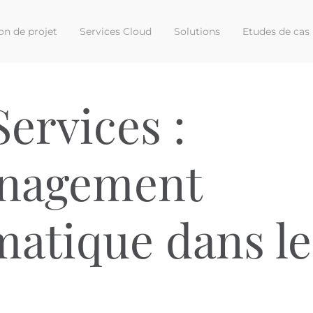
on de projet
Services Cloud
Solutions
Etudes de cas
ervices :
nagement
matique dans le
d