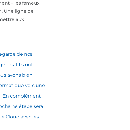
ment – les fameux
n. Une ligne de
rmettre aux
egarde de nos
 local. Ils ont
ous avons bien
nformatique vers une
ée. En complément
rochaine étape sera
 le Cloud avec les