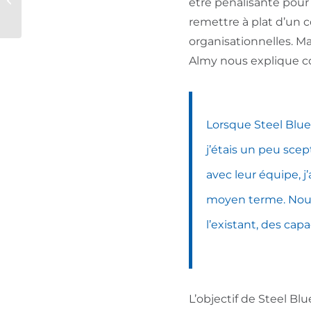
être pénalisante pour 
alléger et maîtriser
remettre à plat d’un 
votre budget inf...
organisationnelles. Ma
Almy nous explique 
Lorsque Steel Blue 
j’étais un peu sce
avec leur équipe, j
moyen terme. Nous
l’existant, des cap
L’objectif de Steel Bl