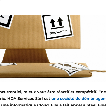
rrentiel, mieux vaut être réactif et compétitif. Encor
rix. HDA Services Sàrl est
une société de déménagem
e une informatique Cloud. Elle a fait appel à Steel Blue