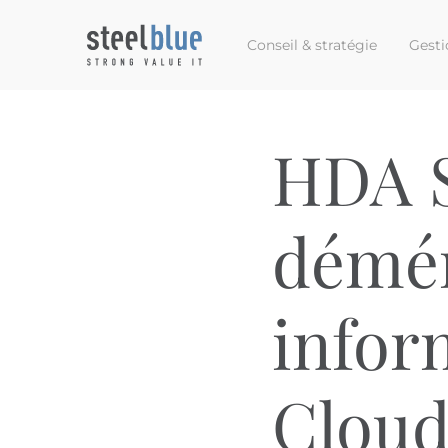
Conseil & stratégie
Gesti
HDA S
démé
infor
Clou